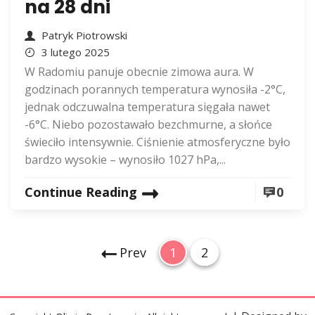
na 28 dni
Patryk Piotrowski
3 lutego 2025
W Radomiu panuje obecnie zimowa aura. W
godzinach porannych temperatura wynosiła -2°C,
jednak odczuwalna temperatura sięgała nawet
-6°C. Niebo pozostawało bezchmurne, a słońce
świeciło intensywnie. Ciśnienie atmosferyczne było
bardzo wysokie – wynosiło 1027 hPa,...
Continue Reading
0
S
P
P
Prev
1
2
t
a
a
g
g
r
e
e