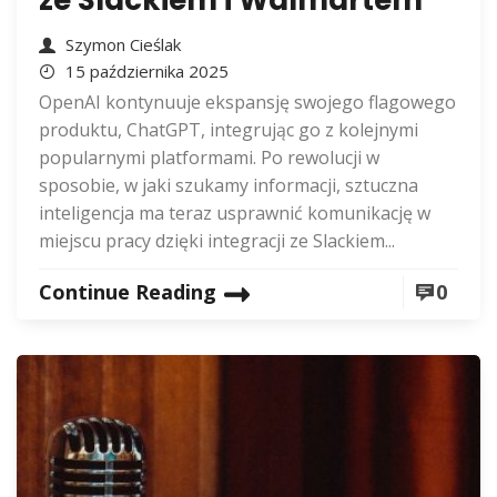
ze Slackiem i Walmartem
Szymon Cieślak
15 października 2025
OpenAI kontynuuje ekspansję swojego flagowego
produktu, ChatGPT, integrując go z kolejnymi
popularnymi platformami. Po rewolucji w
sposobie, w jaki szukamy informacji, sztuczna
inteligencja ma teraz usprawnić komunikację w
miejscu pracy dzięki integracji ze Slackiem...
Continue Reading
0