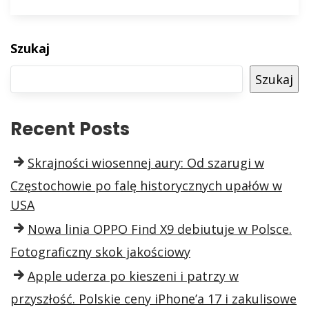
Szukaj
Szukaj
Recent Posts
Skrajności wiosennej aury: Od szarugi w
Częstochowie po falę historycznych upałów w
USA
Nowa linia OPPO Find X9 debiutuje w Polsce.
Fotograficzny skok jakościowy
Apple uderza po kieszeni i patrzy w
przyszłość. Polskie ceny iPhone’a 17 i zakulisowe