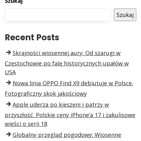
Szukaj
Szukaj
Recent Posts
Skrajności wiosennej aury: Od szarugi w
Częstochowie po falę historycznych upałów w
USA
Nowa linia OPPO Find X9 debiutuje w Polsce.
Fotograficzny skok jakościowy
Apple uderza po kieszeni i patrzy w
przyszłość. Polskie ceny iPhone’a 17 i zakulisowe
wieści o serii 18
Globalny przegląd pogodowy: Wiosenne