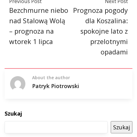
Previous Post
Next Post
Bezchmurne niebo
Prognoza pogody
nad Stalową Wolą
dla Koszalina:
– prognoza na
spokojne lato z
wtorek 1 lipca
przelotnymi
opadami
About the author
Patryk Piotrowski
Szukaj
Szukaj