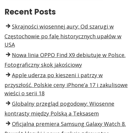
Recent Posts
Skrajności wiosennej aury: Od szarugi w
Częstochowie po falę historycznych upałów w
USA
Nowa linia OPPO Find X9 debiutuje w Polsce.
Fotograficzny skok jakościowy
Apple uderza po kieszeni i patrzy w
przyszłość. Polskie ceny iPhone’a 17 i zakulisowe
wieści o serii 18
Globalny przegląd pogodowy: Wiosenne
kontrasty między Polską a Teksasem
Oficjalna premiera Samsung Galaxy Watch 8.