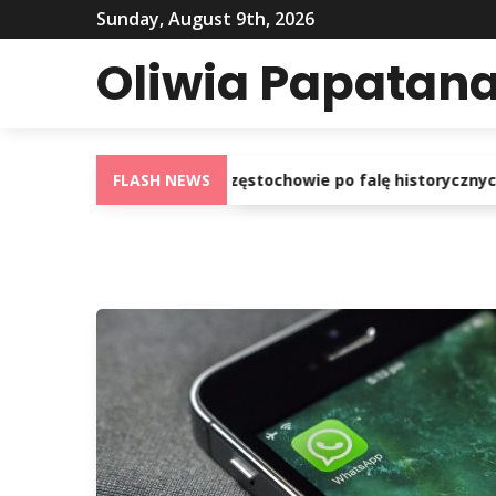
Sunday, August 9th, 2026
Oliwia Papatana
aury: Od szarugi w Częstochowie po falę historycznych upałó
FLASH NEWS