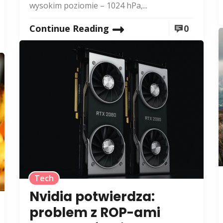
wysokim poziomie – 1024 hPa,...
Continue Reading
0
Tech
Nvidia potwierdza:
problem z ROP-ami