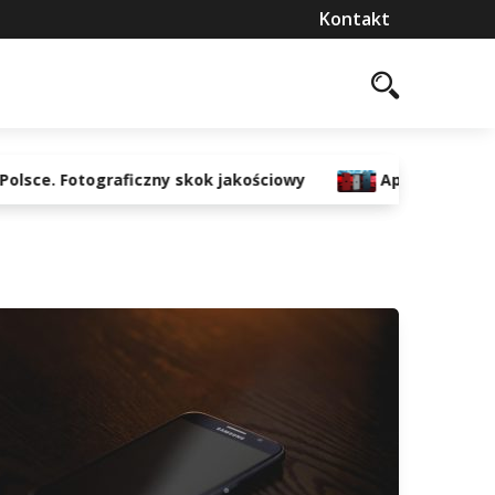
Kontakt
Fotograficzny skok jakościowy
Apple uderza po kieszeni