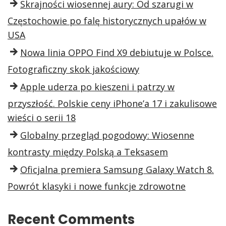
Skrajności wiosennej aury: Od szarugi w
Częstochowie po falę historycznych upałów w
USA
Nowa linia OPPO Find X9 debiutuje w Polsce.
Fotograficzny skok jakościowy
Apple uderza po kieszeni i patrzy w
przyszłość. Polskie ceny iPhone’a 17 i zakulisowe
wieści o serii 18
Globalny przegląd pogodowy: Wiosenne
kontrasty między Polską a Teksasem
Oficjalna premiera Samsung Galaxy Watch 8.
Powrót klasyki i nowe funkcje zdrowotne
Recent Comments