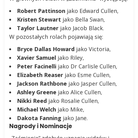
Robert Pattinson
jako Edward Cullen,
Kristen Stewart
jako Bella Swan,
Taylor Lautner
jako Jacob Black.
W pozostałych rolach pojawiają się:
Bryce Dallas Howard
jako Victoria,
Xavier Samuel
jako Riley,
Peter Facinelli
jako Dr Carlisle Cullen,
Elizabeth Reaser
jako Esme Cullen,
Jackson Rathbone
jako Jasper Cullen,
Ashley Greene
jako Alice Cullen,
Nikki Reed
jako Rosalie Cullen,
Michael Welch
jako Mike,
Dakota Fanning
jako Jane.
Nagrody i Nominacje
„Zaćmienie” zdobyło uznanie widzów i