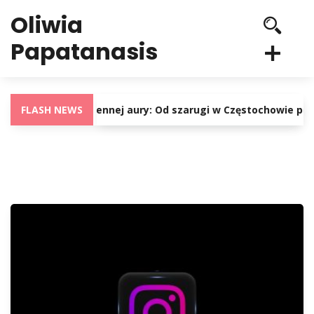
Oliwia
Papatanasis
Skrajności wiosennej aury: Od szarugi w Częstochowie po fal
FLASH NEWS