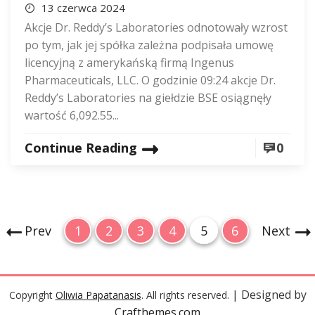
13 czerwca 2024
Akcje Dr. Reddy’s Laboratories odnotowały wzrost
po tym, jak jej spółka zależna podpisała umowę
licencyjną z amerykańską firmą Ingenus
Pharmaceuticals, LLC. O godzinie 09:24 akcje Dr.
Reddy’s Laboratories na giełdzie BSE osiągnęły
wartość 6,092.55...
Continue Reading
0
S
P
P
P
P
P
P
Prev
1
2
3
4
5
6
Next
t
a
a
a
a
a
a
g
g
g
g
g
g
r
e
e
e
e
e
e
o
| Designed by
Copyright
Oliwia Papatanasis
. All rights reserved.
Crafthemes.com