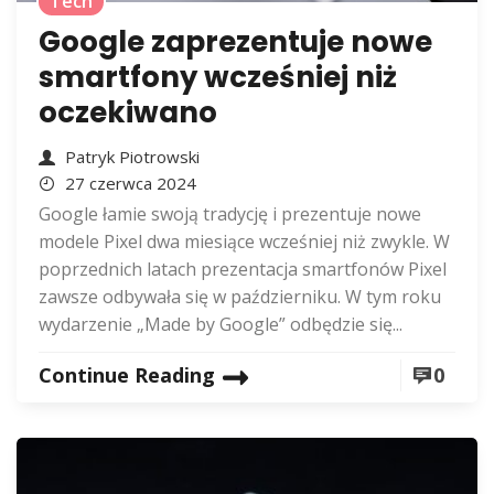
Tech
Google zaprezentuje nowe
smartfony wcześniej niż
oczekiwano
Patryk Piotrowski
27 czerwca 2024
Google łamie swoją tradycję i prezentuje nowe
modele Pixel dwa miesiące wcześniej niż zwykle. W
poprzednich latach prezentacja smartfonów Pixel
zawsze odbywała się w październiku. W tym roku
wydarzenie „Made by Google” odbędzie się...
Continue Reading
0