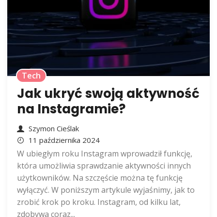
Tech
Jak ukryć swoją aktywność
na Instagramie?
Szymon Cieślak
11 października 2024
W ubiegłym roku Instagram wprowadził funkcję,
która umożliwia sprawdzanie aktywności innych
użytkowników. Na szczęście można tę funkcję
wyłączyć. W poniższym artykule wyjaśnimy, jak to
zrobić krok po kroku. Instagram, od kilku lat,
zdobywa coraz...