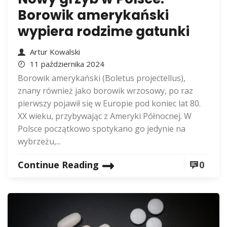
Borowik amerykański
wypiera rodzime gatunki
Artur Kowalski
11 października 2024
Borowik amerykański (Boletus projectellus),
znany również jako borowik wrzosowy, po raz
pierwszy pojawił się w Europie pod koniec lat 80.
XX wieku, przybywając z Ameryki Północnej. W
Polsce początkowo spotykano go jedynie na
wybrzeżu,...
Continue Reading
0