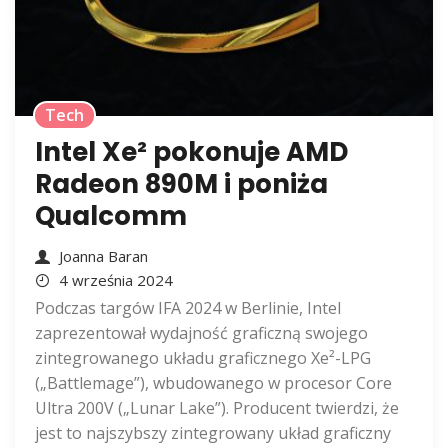
Tech
Intel Xe² pokonuje AMD
Radeon 890M i poniża
Qualcomm
Joanna Baran
4 września 2024
Podczas targów IFA 2024 w Berlinie, Intel
zaprezentował wydajność graficzną swojego
zintegrowanego układu graficznego Xe²-LPG
(„Battlemage”), wbudowanego w procesor Core
Ultra 200V („Lunar Lake”). Producent twierdzi, że
jest to najszybszy zintegrowany układ graficzny