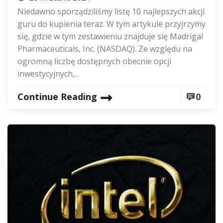
Niedawno sporządziliśmy listę 10 najlepszych akcji
guru do kupienia teraz. W tym artykule przyjrzymy
się, gdzie w tym zestawieniu znajduje się Madrigal
Pharmaceuticals, Inc. (NASDAQ). Ze względu na
ogromną liczbę dostępnych obecnie opcji
inwestycyjnych,...
Continue Reading
0