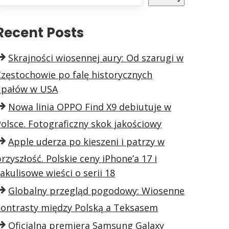
Recent Posts
Skrajności wiosennej aury: Od szarugi w
Częstochowie po falę historycznych
upałów w USA
Nowa linia OPPO Find X9 debiutuje w
olsce. Fotograficzny skok jakościowy
Apple uderza po kieszeni i patrzy w
rzyszłość. Polskie ceny iPhone’a 17 i
akulisowe wieści o serii 18
Globalny przegląd pogodowy: Wiosenne
kontrasty między Polską a Teksasem
Oficjalna premiera Samsung Galaxy