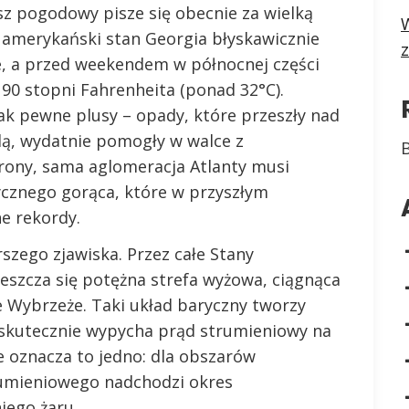
sz pogodowy pisze się obecnie za wielką
W
, amerykański stan Georgia błyskawicznie
e, a przed weekendem w północnej części
90 stopni Fahrenheita (ponad 32°C).
ak pewne plusy – opady, które przeszły nad
dą, wydatnie pomogły w walce z
rony, sama aglomeracja Atlanty musi
ycznego gorąca, które w przyszłym
e rekordy.
rszego zjawiska. Przez całe Stany
szcza się potężna strefa wyżowa, ciągnąca
e Wybrzeże. Taki układ baryczny tworzy
a skutecznie wypycha prąd strumieniowy na
 oznacza to jedno: dla obszarów
rumieniowego nadchodzi okres
iego żaru.