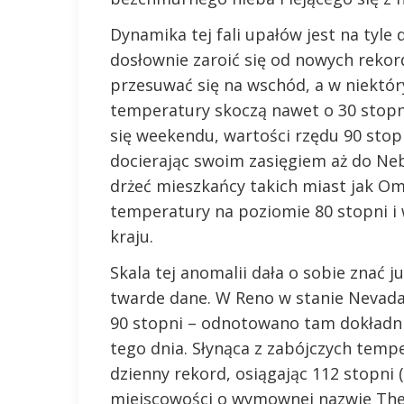
Dynamika tej fali upałów jest na tyl
dosłownie zaroić się od nowych reko
przesuwać się na wschód, a w niektó
temperatury skoczą nawet o 30 stopni
się weekendu, wartości rzędu 90 stop
docierając swoim zasięgiem aż do Neb
drżeć mieszkańcy takich miast jak Om
temperatury na poziomie 80 stopni i 
kraju.
Skala tej anomalii dała o sobie znać 
twarde dane. W Reno w stanie Nevada
90 stopni – odnotowano tam dokładni
tego dnia. Słynąca z zabójczych temp
dzienny rekord, osiągając 112 stopni (
miejscowości o wymownej nazwie The