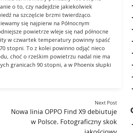
nie o to, czy nadejdzie jakiekolwiek
iedź na szczęście brzmi twierdząco.
iewamy się najpierw na Północnym
odniejsze powietrze wleje się nad północne
 City w czwartek temperatury powinny spaść
0 stopni. To z kolei powinno odjąć nieco
du, choć o rześkim powietrzu nadal nie ma
ch granicach 90 stopni, a w Phoenix słupki
Next Post
Nowa linia OPPO Find X9 debiutuje
w Polsce. Fotograficzny skok
jakościowy