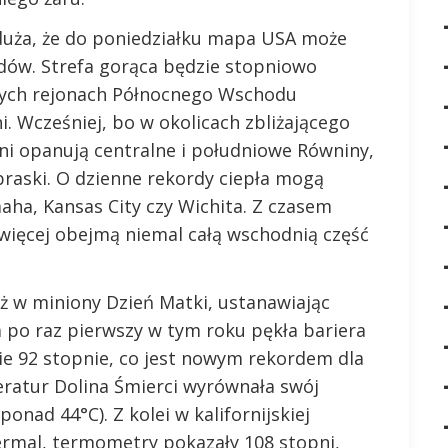
e duża, że do poniedziałku mapa USA może
rdów. Strefa gorąca będzie stopniowo
rych rejonach Północnego Wschodu
. Wcześniej, bo w okolicach zbliżającego
ni opanują centralne i południowe Równiny,
raski. O dzienne rekordy ciepła mogą
aha, Kansas City czy Wichita. Z czasem
więcej obejmą niemal całą wschodnią część
już w miniony Dzień Matki, ustanawiając
 po raz pierwszy w tym roku pękła bariera
e 92 stopnie, co jest nowym rekordem dla
eratur Dolina Śmierci wyrównała swój
ponad 44°C). Z kolei w kalifornijskiej
rmal, termometry pokazały 108 stopni,