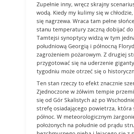
Zupełnie inny, wręcz skrajny scenariu
wodą. Kiedy my kulimy się w chłodzie
się nagrzewa. Wraca tam pełne słońc
stanu temperatury zaczną dobijać do 
Tamtejsi synoptycy widzą w tym jedn
południową Georgią i północną Flory
zagrożeniem pożarowym. Z drugiej st
przygotować się na uderzenie gigant
tygodniu może otrzeć się o historyczn
Ten stan rzeczy to efekt znacznie sze
Zjednoczone w żółwim tempie przemie
się od Gór Skalistych aż po Wschodni
strefę osiadającego powietrza, któr
północ. W meteorologicznym żargonie
położonych na południe od prądu st
bezchmurnego nieba i lejącego się z n