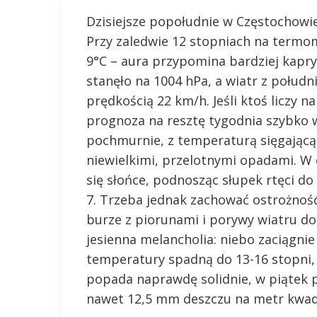
Dzisiejsze popołudnie w Częstochowie
Przy zaledwie 12 stopniach na termom
9°C – aura przypomina bardziej kapry
stanęło na 1004 hPa, a wiatr z połud
prędkością 22 km/h. Jeśli ktoś liczy 
prognoza na resztę tygodnia szybko w
pochmurnie, z temperaturą sięgającą 1
niewielkimi, przelotnymi opadami. W
się słońce, podnosząc słupek rtęci d
7. Trzeba jednak zachować ostrożność
burze z piorunami i porywy wiatru do
jesienna melancholia: niebo zaciągni
temperatury spadną do 13-16 stopni,
popada naprawdę solidnie, w piątek 
nawet 12,5 mm deszczu na metr kwad