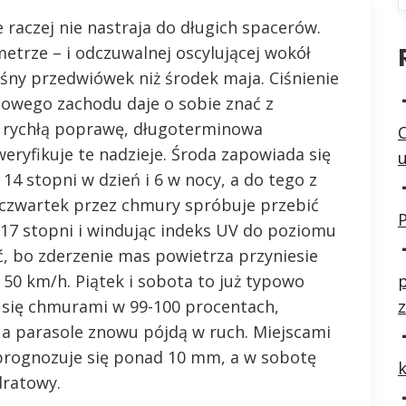
 raczej nie nastraja do długich spacerów.
etrze – i odczuwalnej oscylującej wokół
śny przedwiówek niż środek maja. Ciśnienie
niowego zachodu daje o sobie znać z
na rychłą poprawę, długoterminowa
eryfikuje te nadzieje. Środa zapowiada się
4 stopni w dzień i 6 w nocy, a do tego z
 czwartek przez chmury spróbuje przebić
P
o 17 stopni i windując indeks UV do poziomu
, bo zderzenie mas powietrza przyniesie
 50 km/h. Piątek i sobota to już typowo
p
e się chmurami w 99-100 procentach,
z
 a parasole znowu pójdą w ruch. Miejscami
prognozuje się ponad 10 mm, a w sobotę
ratowy.