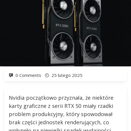
0 Comments
25 lutego 2025
Nvidia początkowo przyznała, że niektóre
karty graficzne z serii RTX 50 miały rzadki
problem produkcyjny, który spowodował
brak części jednostek renderujących, co
wpłynęło na niewielki spadek wydajności.