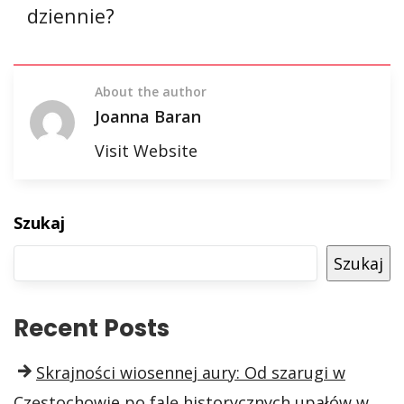
dziennie?
About the author
Joanna Baran
Visit Website
Szukaj
Szukaj
Recent Posts
Skrajności wiosennej aury: Od szarugi w
Częstochowie po falę historycznych upałów w