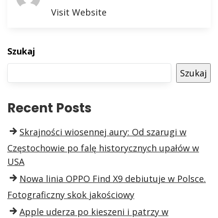
Visit Website
Szukaj
Szukaj
Recent Posts
Skrajności wiosennej aury: Od szarugi w
Częstochowie po falę historycznych upałów w
USA
Nowa linia OPPO Find X9 debiutuje w Polsce.
Fotograficzny skok jakościowy
Apple uderza po kieszeni i patrzy w