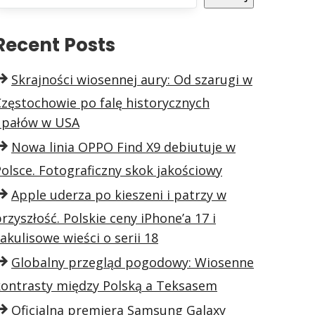
Recent Posts
Skrajności wiosennej aury: Od szarugi w
Częstochowie po falę historycznych
upałów w USA
Nowa linia OPPO Find X9 debiutuje w
olsce. Fotograficzny skok jakościowy
Apple uderza po kieszeni i patrzy w
rzyszłość. Polskie ceny iPhone’a 17 i
akulisowe wieści o serii 18
Globalny przegląd pogodowy: Wiosenne
kontrasty między Polską a Teksasem
Oficjalna premiera Samsung Galaxy