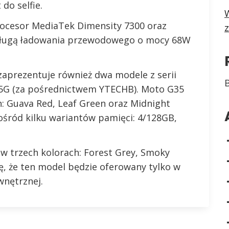
do selfie.
W
ocesor MediaTek Dimensity 7300 oraz
sługą ładowania przewodowego o mocy 68W
aprezentuje również dwa modele z serii
5G (za pośrednictwem YTECHB). Moto G35
: Guava Red, Leaf Green oraz Midnight
pośród kilku wariantów pamięci: 4/128GB,
w trzech kolorach: Forest Grey, Smoky
ię, że ten model będzie oferowany tylko w
wnętrznej.