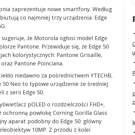
erpnia zaprezentuje nowe smartfony. Według
biutują co najmniej trzy urządzenia: Edge
5G.
 sugeruje, że Motorola ogłosi model Edge
olorze Pantone. Przewiduje się, że Edge 50
ach kolorystycznych: Pantone Grisaille,
 oraz Pantone Poinciana.
P
ciekło niedawno za pośrednictwem YTECHB,
e 50 Neo to typowe urządzenie ze średniej
i z serii Edge 50.
p
z
świetlacz pOLED o rozdzielczości FHD+,
z ochronną powłokę Corning Gorilla Glass
rójny aparat podobny do Edge 50: główny
eleobiektyw 10MP. Z przodu z kolei