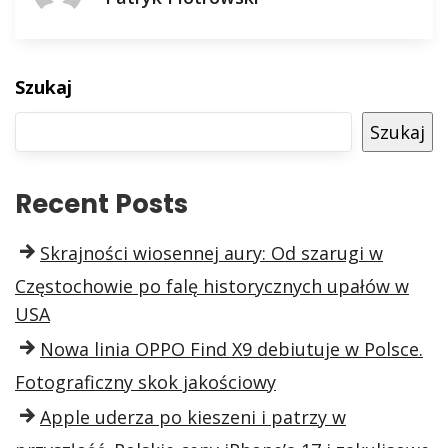
Szukaj
Szukaj
Recent Posts
Skrajności wiosennej aury: Od szarugi w
Częstochowie po falę historycznych upałów w
USA
Nowa linia OPPO Find X9 debiutuje w Polsce.
Fotograficzny skok jakościowy
Apple uderza po kieszeni i patrzy w