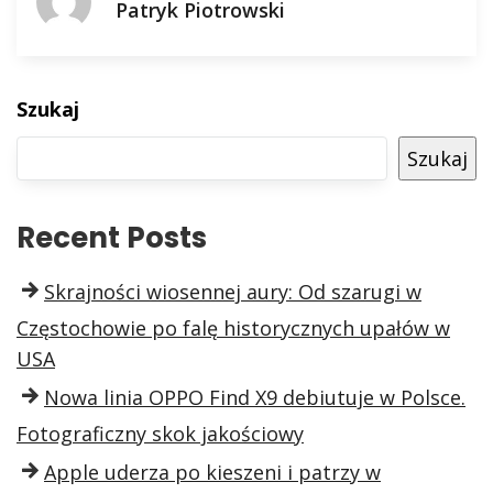
Patryk Piotrowski
Szukaj
Szukaj
Recent Posts
Skrajności wiosennej aury: Od szarugi w
Częstochowie po falę historycznych upałów w
USA
Nowa linia OPPO Find X9 debiutuje w Polsce.
Fotograficzny skok jakościowy
Apple uderza po kieszeni i patrzy w