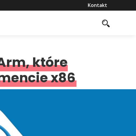
Kontakt
Arm, które
gmencie x86