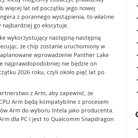
ub więcej lat od początku jego nowej
ingera z porannego wystąpienia, to właśnie
 najbardziej go ekscytuje.
ake wykorzystujący następną-następną
iecując, że chip zostanie uruchomiony w
 zaplanowane wprowadzenie Panther Lake
e najprawdopodobniej nie będzie on
ątku 2026 roku, czyli około pięć lat po
partnerstwo z Arm, aby zapewnić, że
i CPU Arm będą kompatybilne z procesem
ntów Arm do wyboru Intela jako producenta.
p Arm dla PC i jest to Qualcomm Snapdragon