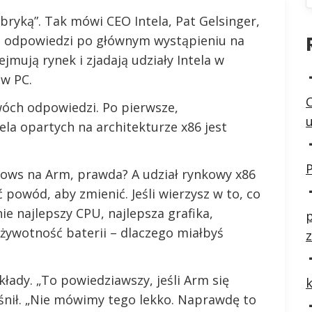
fabryką”. Tak mówi CEO Intela, Pat Gelsinger,
 i odpowiedzi po głównym wystąpieniu na
mują rynek i zjadają udziały Intela w
w PC.
dwóch odpowiedzi. Po pierwsze,
la opartych na architekturze x86 jest
P
dows na Arm, prawda? A udział rynkowy x86
powód, aby zmienić. Jeśli wierzysz w to, co
ie najlepszy CPU, najlepsza grafika,
p
żywotność baterii – dlaczego miałbyś
z
akłady. „To powiedziawszy, jeśli Arm się
aśnił. „Nie mówimy tego lekko. Naprawdę to