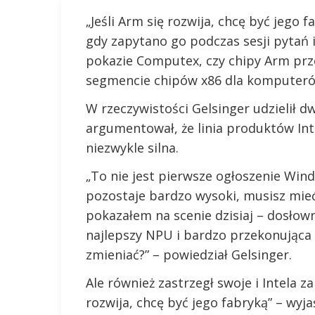
„Jeśli Arm się rozwija, chcę być jego 
gdy zapytano go podczas sesji pytań
pokazie Computex, czy chipy Arm przej
segmencie chipów x86 dla komputeró
W rzeczywistości Gelsinger udzielił 
argumentował, że linia produktów Inte
niezwykle silna.
„To nie jest pierwsze ogłoszenie Win
pozostaje bardzo wysoki, musisz mieć 
pokazałem na scenie dzisiaj – dosłown
najlepszy NPU i bardzo przekonująca 
zmieniać?” – powiedział Gelsinger.
Ale również zastrzegł swoje i Intela z
rozwija, chcę być jego fabryką” – wyj