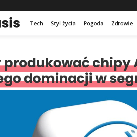
sis
Tech
Styl życia
Pogoda
Zdrowie
wy produkować chipy 
ego dominacji w se