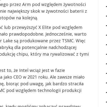
lanego przez Arm pod względem żywotności
ie największy skok w żywotności baterii z
aptopów na kolejną.
ć lub przewyższyć X Elite pod względem
ej mało prawdopodobne. Jednocześnie, warto
ar Lake są produkowane przez TSMC. Więc
 fabryką dla potencjalnie nadchodzącej
rodukcję chipu, który ma rywalizować z tymi
 to, że Intel wciąż jest w fazie
ela jako CEO w 2021 roku. Ale zawsze miało
mę, biorąc pod uwagę, jak bardzo straciła
SMC pod względem technologii produkcji
niej, kiedy mogliśmy zobaczyć prawdziwy