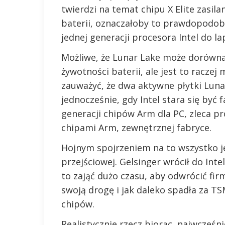
twierdzi na temat chipu X Elite zasi
baterii, oznaczałoby to prawdopodobn
jednej generacji procesora Intel do l
Możliwe, że Lunar Lake może dorówna
żywotności baterii, ale jest to racz
zauważyć, że dwa aktywne płytki Lun
jednocześnie, gdy Intel stara się być
generacji chipów Arm dla PC, zleca p
chipami Arm, zewnętrznej fabryce.
Hojnym spojrzeniem na to wszystko jest
przejściowej. Gelsinger wrócił do Int
to zająć dużo czasu, aby odwrócić fir
swoją drogę i jak daleko spadła za T
chipów.
Realistycznie rzecz biorąc, najwcześ