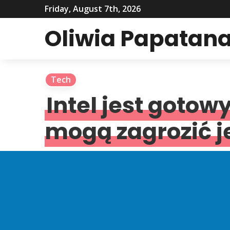
Friday, August 7th, 2026
Oliwia Papatana
Tech
Intel jest goto
mogą zagrozić j