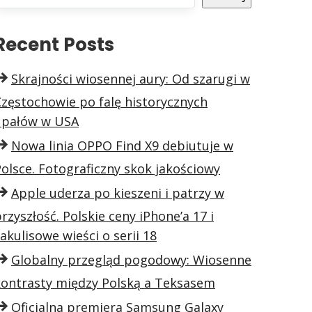
Recent Posts
Skrajności wiosennej aury: Od szarugi w
Częstochowie po falę historycznych
upałów w USA
Nowa linia OPPO Find X9 debiutuje w
olsce. Fotograficzny skok jakościowy
Apple uderza po kieszeni i patrzy w
rzyszłość. Polskie ceny iPhone’a 17 i
akulisowe wieści o serii 18
Globalny przegląd pogodowy: Wiosenne
kontrasty między Polską a Teksasem
Oficjalna premiera Samsung Galaxy