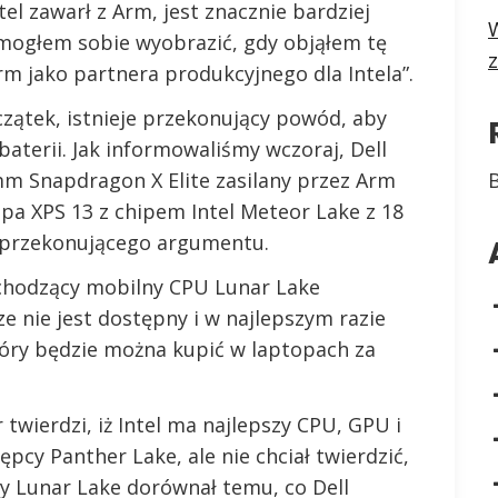
el zawarł z Arm, jest znacznie bardziej
W
ż mogłem sobie wyobrazić, gdy objąłem tę
m jako partnera produkcyjnego dla Intela”.
zątek, istnieje przekonujący powód, aby
baterii. Jak informowaliśmy wczoraj, Dell
omm Snapdragon X Elite zasilany przez Arm
opa XPS 13 z chipem Intel Meteor Lake z 18
ja przekonującego argumentu.
adchodzący mobilny CPU Lunar Lake
ze nie jest dostępny i w najlepszym razie
 który będzie można kupić w laptopach za
twierdzi, iż Intel ma najlepszy CPU, GPU i
pcy Panther Lake, ale nie chciał twierdzić,
by Lunar Lake dorównał temu, co Dell